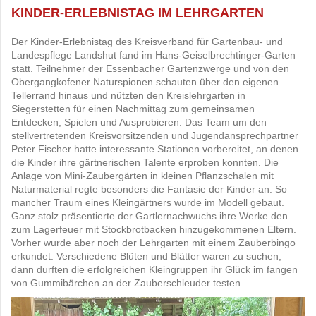
KINDER-ERLEBNISTAG IM LEHRGARTEN
Der Kinder-Erlebnistag des Kreisverband für Gartenbau- und
Landespflege Landshut fand im Hans-Geiselbrechtinger-Garten
statt. Teilnehmer der Essenbacher Gartenzwerge und von den
Obergangkofener Naturspionen schauten über den eigenen
Tellerrand hinaus und nützten den Kreislehrgarten in
Siegerstetten für einen Nachmittag zum gemeinsamen
Entdecken, Spielen und Ausprobieren. Das Team um den
stellvertretenden Kreisvorsitzenden und Jugendansprechpartner
Peter Fischer hatte interessante Stationen vorbereitet, an denen
die Kinder ihre gärtnerischen Talente erproben konnten. Die
Anlage von Mini-Zaubergärten in kleinen Pflanzschalen mit
Naturmaterial regte besonders die Fantasie der Kinder an. So
mancher Traum eines Kleingärtners wurde im Modell gebaut.
Ganz stolz präsentierte der Gartlernachwuchs ihre Werke den
zum Lagerfeuer mit Stockbrotbacken hinzugekommenen Eltern.
Vorher wurde aber noch der Lehrgarten mit einem Zauberbingo
erkundet. Verschiedene Blüten und Blätter waren zu suchen,
dann durften die erfolgreichen Kleingruppen ihr Glück im fangen
von Gummibärchen an der Zauberschleuder testen.