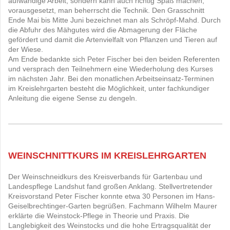
aufwändige Arbeit, sondern kann auch richtig Spaß machen,
vorausgesetzt, man beherrscht die Technik. Den Grasschnitt
Ende Mai bis Mitte Juni bezeichnet man als Schröpf-Mahd. Durch
die Abfuhr des Mähgutes wird die Abmagerung der Fläche
gefördert und damit die Artenvielfalt von Pflanzen und Tieren auf
der Wiese.
Am Ende bedankte sich Peter Fischer bei den beiden Referenten
und versprach den Teilnehmern eine Wiederholung des Kurses
im nächsten Jahr. Bei den monatlichen Arbeitseinsatz-Terminen
im Kreislehrgarten besteht die Möglichkeit, unter fachkundiger
Anleitung die eigene Sense zu dengeln.
WEINSCHNITTKURS IM KREISLEHRGARTEN
Der Weinschneidkurs des Kreisverbands für Gartenbau und
Landespflege Landshut fand großen Anklang. Stellvertretender
Kreisvorstand Peter Fischer konnte etwa 30 Personen im Hans-
Geiselbrechtinger-Garten begrüßen. Fachmann Wilhelm Maurer
erklärte die Weinstock-Pflege in Theorie und Praxis. Die
Langlebigkeit des Weinstocks und die hohe Ertragsqualität der