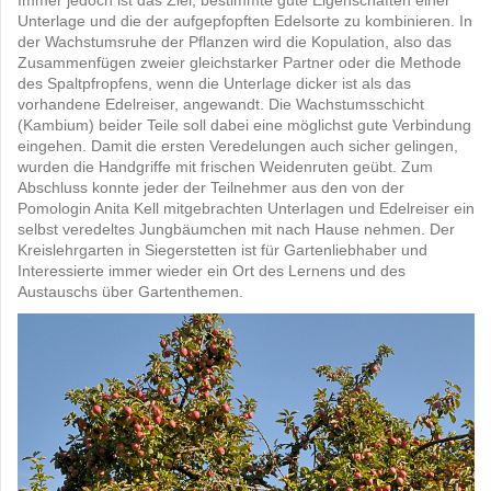
Unterlage und die der aufgepfopften Edelsorte zu kombinieren.
In
der Wachstumsruhe der Pflanzen wird die Kopulation, also das
Zusammenfügen zweier gleichstarker Partner oder die Methode
des Spaltpfropfens,
wenn die Unterlage dicker ist als das
vorhandene Edelreiser, angewandt. Die Wachstumsschicht
(Kambium) beider Teile soll dabei eine möglichst gute Verbindung
eingehen.
Damit die ersten Veredelungen auch sicher gelingen,
wurden die Handgriffe mit frischen Weidenruten geübt.
Zum
Abschluss konnte jeder der Teilnehmer aus den von der
Pomologin Anita Kell mitgebrachten Unterlagen und Edelreiser ein
selbst veredeltes Jungbäumchen mit nach Hause nehmen.
Der
Kreislehrgarten in Siegerstetten ist für Gartenliebhaber und
Interessierte immer wieder ein Ort des Lernens und des
Austauschs über Gartenthemen.