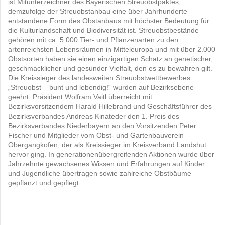
ist Mitunterzeichner des Bayerischen Streuobstpaktes,
demzufolge der Streuobstanbau eine über Jahrhunderte
entstandene Form des Obstanbaus mit höchster Bedeutung für
die Kulturlandschaft und Biodiversität ist. Streuobstbestände
gehören mit ca. 5.000 Tier- und Pflanzenarten zu den
artenreichsten Lebensräumen in Mitteleuropa und mit über 2.000
Obstsorten haben sie einen einzigartigen Schatz an genetischer,
geschmacklicher und gesunder Vielfalt, den es zu bewahren gilt.
Die Kreissieger des landesweiten Streuobstwettbewerbes
„Streuobst – bunt und lebendig!“ wurden auf Bezirksebene
geehrt. Präsident Wolfram Vaitl überreicht mit
Bezirksvorsitzendem Harald Hillebrand und Geschäftsführer des
Bezirksverbandes Andreas Kinateder den 1. Preis des
Bezirksverbandes Niederbayern an den Vorsitzenden Peter
Fischer und Mitglieder vom Obst- und Gartenbauverein
Obergangkofen, der als Kreissieger im Kreisverband Landshut
hervor ging. In generationenübergreifenden Aktionen wurde über
Jahrzehnte gewachsenes Wissen und Erfahrungen auf Kinder
und Jugendliche übertragen sowie zahlreiche Obstbäume
gepflanzt und gepflegt.