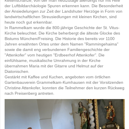
Keltenschanze, von der man heutzutage allerdings nur mit Hilfe
der Luftbildarchäologie Spuren erkennen kann. Die Besonderheit
der Ansiedelungen zur Zeit der Landshuter Herzöge in Form von
landwirtschaftlichen Streusiedlungen mit kleinen Kirchen, sind
heute noch gut erkennbar.
In Rammelkam wurde die 800-jährige Geschichte der St. Vitus-
Kirche beleuchtet. Die Kirche beherbergt die älteste Glocke des
Bistums München/Freising. Die Historie des bereits vor 1100
Jahren erwähnten Ortes unter dem Namen "Rammingehaima"
sowie die damit eng verbundenen Familiengeschichte der
"Attenkofer" vom heutigen "Erdbeerhof Attenkofer". Die
einfühlsame, musikalische Umrahmung in der Kirche
übernahmen Maria mit der Gitarre und Helmut auf der
Diatonischen.
Gestärkt mit Kaffee und Kuchen, angeboten vom örtlichen
Gartenbauverein Grammelkam-Kumhausen mit der Vorsitzenden
Christine Attenkofer, konnten die Teilnehmer den kurzen Rückweg
nach Preisenberg antreten.