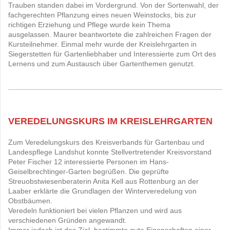
Trauben standen dabei im Vordergrund. Von der Sortenwahl, der
fachgerechten Pflanzung eines neuen Weinstocks, bis zur
richtigen Erziehung und Pflege wurde kein Thema
ausgelassen. Maurer beantwortete die zahlreichen Fragen der
Kursteilnehmer. Einmal mehr wurde der Kreislehrgarten in
Siegerstetten für Gartenliebhaber und Interessierte zum Ort des
Lernens und zum Austausch über Gartenthemen genutzt.
VEREDELUNGSKURS IM KREISLEHRGARTEN
Zum Veredelungskurs des Kreisverbands für Gartenbau und
Landespflege Landshut konnte Stellvertretender Kreisvorstand
Peter Fischer 12 interessierte Personen im Hans-
Geiselbrechtinger-Garten begrüßen. Die geprüfte
Streuobstwiesenberaterin Anita Kell aus Rottenburg an der
Laaber erklärte die Grundlagen der Winterveredelung von
Obstbäumen.
Veredeln funktioniert bei vielen Pflanzen und wird aus
verschiedenen Gründen angewandt.
Immer jedoch ist das Ziel, bestimmte gute Eigenschaften einer